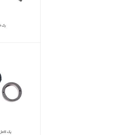
رک فرم
پک کامل کا