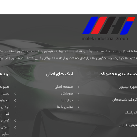
ما با تمرکز بر امنیت، کیفیت و نوآوری، قطعات هیدرولیک فرمان را با رعایت بالاترین استاندا
تعهد به کیفیت، پاسخگویی به نیازهای صنعت و ارائه محصولاتی قابل‌اعتماد، در مسیر جلب رضای
دسته بندی محصولات
لینک های اصلی
برند ه
مهره پینیون
صفحه اصلی
هیوندا
فروشگاه
نیسان
گردگیر شیرفرمان
درباره ما
مدیران
تماس با ما
لیفان
کوپلینگ
کیا
کرمان 
قرقری فرمان
سیترو
سایپا