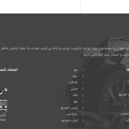
ردهای جهانی و استفاده از مواد اولیه باکیفیت تولید و ارائه می‌کنیم. هدف ما ایجاد آرامش خ
ت و اعتماد شما گام برمی‌داریم.
ا
اعتماد شما
رنو
دوو
چانگان
جیلی
 خودرو
جک
پژو
پارس خودرو
موتور
برلیانس
ئن
ایران خودرو