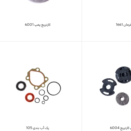
ان 1661
کارتریج پمپ 6001
رتریج 6004
پک آب بندی 105