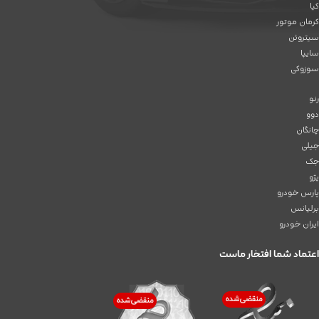
کیا
کرمان موتور
سیتروئن
سایپا
سوزوکی
رنو
دوو
چانگان
جیلی
جک
پژو
پارس خودرو
برلیانس
ایران خودرو
اعتماد شما افتخار ماست