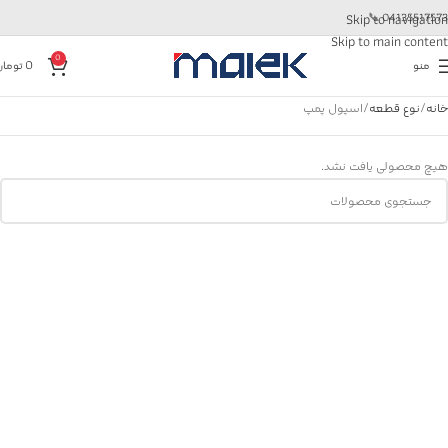
📞
04135517573
Skip to navigation
Skip to main content
0
منو
0
تومان
خانه
نوع قطعه
اسپول پمپ
هیچ محصولی یافت نشد.