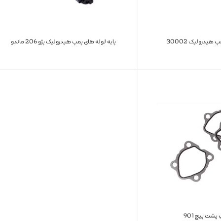
 هیدرولیک 30002
پایه لوله های پمپ هیدرولیک پژو 206 ماندو
پشت پیچ 901