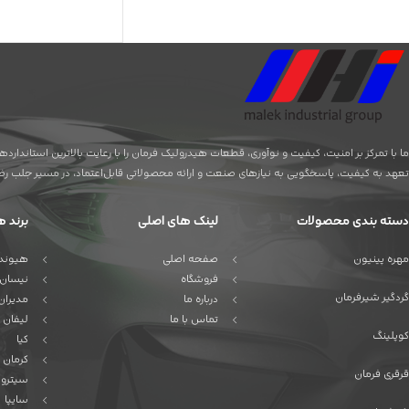
ما با تمرکز بر امنیت، کیفیت و نوآوری، قطعات هیدرولیک فرمان را با رعایت بالاترین استاندا
تعهد به کیفیت، پاسخگویی به نیازهای صنعت و ارائه محصولاتی قابل‌اعتماد، در مسیر جلب رضای
دسته بندی محصولات
لینک های اصلی
برند ه
مهره پینیون
صفحه اصلی
هیوندا
فروشگاه
نیسان
گردگیر شیرفرمان
درباره ما
مدیران
تماس با ما
لیفان
کوپلینگ
کیا
کرمان 
قرقری فرمان
سیترو
سایپا