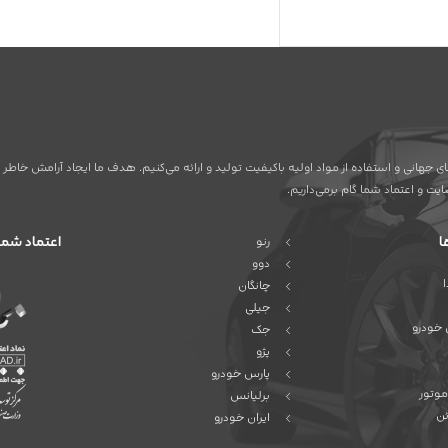
ردهای جهانی و استفاده از مواد اولیه باکیفیت تولید و ارائه می‌کنیم. هدف ما ایجاد آرامش خ
ت و اعتماد شما گام برمی‌داریم.
ا
اعتماد شما
رنو
دوو
چانگان
جیلی
 خودرو
جک
پژو
پارس خودرو
موتور
برلیانس
ئن
ایران خودرو