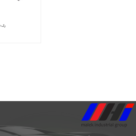
رک فر