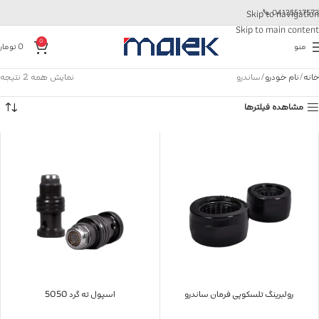
📞
04135517573
Skip to navigation
Skip to main content
0
منو
0
تومان
خانه
نام خودرو
ساندرو
نمایش همه 2 نتیجه
مشاهده فیلترها
رولبرینگ تلسکوپی فرمان ساندرو
اسپول ته گرد 5050