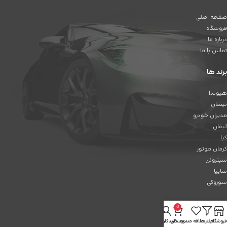
صفحه اصلی
فروشگاه
درباره ما
تماس با ما
برند ها
هیوندا
نیسان
مدیران خودرو
لیفان
کیا
کرمان موتور
سیتروئن
سایپا
سوزوکی
رنو
0
دوو
فروشگاه
فیلترها
علاقه مندی
سبد خرید
حساب کاربری من
چانگان