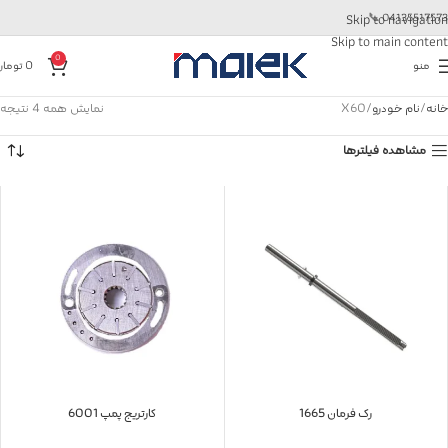
📞
04135517573
Skip to navigation
Skip to main content
0
منو
0
تومان
خانه
نام خودرو
X60
نمایش همه 4 نتیجه
مشاهده فیلترها
رک فرمان 1665
کارتریج پمپ 6001