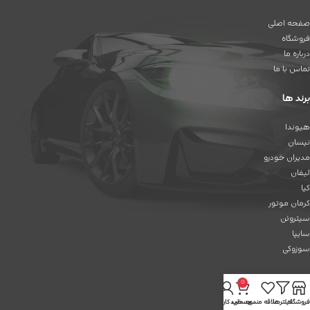
صفحه اصلی
فروشگاه
درباره ما
تماس با ما
برند ها
هیوندا
نیسان
مدیران خودرو
لیفان
کیا
کرمان موتور
سیتروئن
سایپا
سوزوکی
رنو
0
دوو
فروشگاه
فیلترها
علاقه مندی
سبد خرید
حساب کاربری من
چانگان