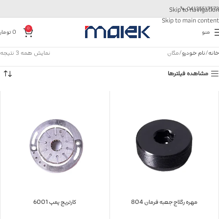
📞
04135517573
Skip to navigation
Skip to main content
0
منو
0
تومان
خانه
نام خودرو
مگان
نمایش همه 3 نتیجه
مشاهده فیلترها
مهره رگلاج جعبه فرمان 804
کارتریج پمپ 6001