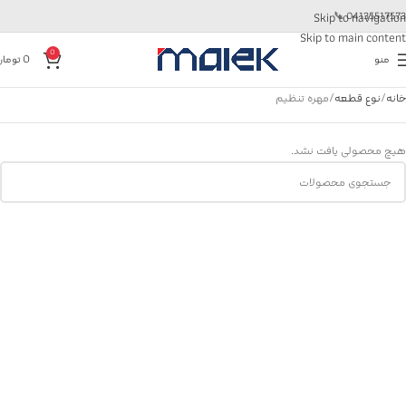
📞
04135517573
Skip to navigation
Skip to main content
0
منو
0
تومان
خانه
نوع قطعه
مهره تنظیم
هیچ محصولی یافت نشد.