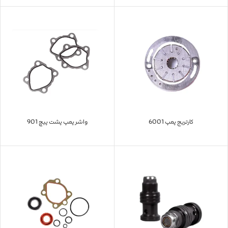
کارتریج پمپ 6001
واشر پمپ پشت پیچ 901