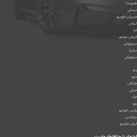
هیوندا
نیسان
مدیران خودرو
لیفان
کیا
کرمان موتور
سیتروئن
سایپا
سوزوکی
رنو
دوو
چانگان
جیلی
جک
پژو
پارس خودرو
برلیانس
ایران خودرو
اعتماد شما افتخار ماست