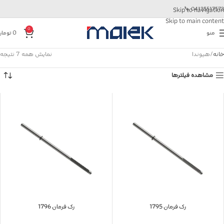
📞
04135517573
Skip to navigation
Skip to main content
0
منو
0
تومان
خانه
هیوندا
نمایش همه 7 نتیجه
مشاهده فیلترها
رک فرمان 1795
رک فرمان 1796