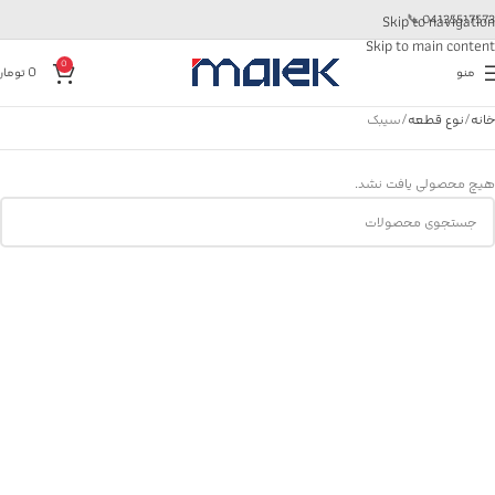
📞
04135517573
Skip to navigation
Skip to main content
0
منو
0
تومان
خانه
نوع قطعه
سیبک
هیچ محصولی یافت نشد.