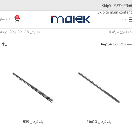
📞
04135517573
Skip to navigation
Skip to main content
0
منو
0
تومان
خانه
پژو
برگه 4
نمایش 28–29 از 29 نتیجه
مشاهده فیلترها
رک فرمان 11600
رک فرمان 539