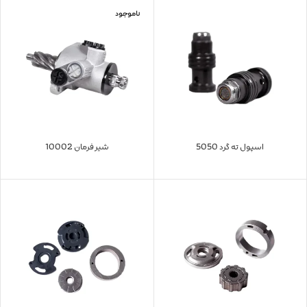
ناموجود
اسپول ته گرد 5050
شیر فرمان 10002