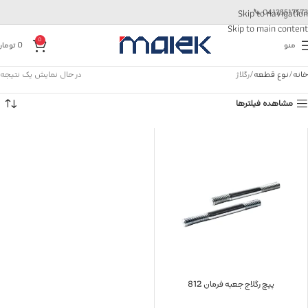
📞
04135517573
Skip to navigation
Skip to main content
0
منو
0
تومان
خانه
نوع قطعه
رگلاژ
در حال نمایش یک نتیجه
مشاهده فیلترها
پیچ رگلاج جعبه فرمان 812