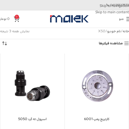
📞
04135517573
Skip to navigation
Skip to main content
0
منو
0
تومان
خانه
نام خودرو
X50
نمایش همه 3 نتیجه
مشاهده فیلترها
کارتریج پمپ 6001
اسپول ته گرد 5050