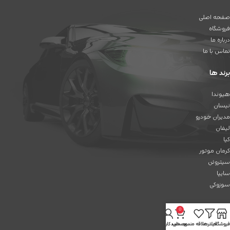
صفحه اصلی
فروشگاه
درباره ما
تماس با ما
برند ها
هیوندا
نیسان
مدیران خودرو
لیفان
کیا
کرمان موتور
سیتروئن
سایپا
سوزوکی
رنو
0
دوو
فروشگاه
فیلترها
علاقه مندی
سبد خرید
حساب کاربری من
چانگان