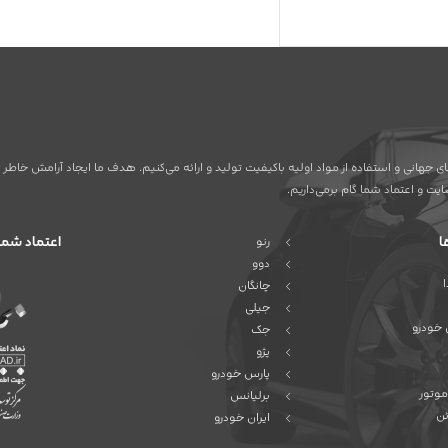
ردهای جهانی و استفاده از مواد اولیه باکیفیت تولید و ارائه می‌کنیم. هدف ما ایجاد آرامش خ
ت و اعتماد شما گام برمی‌داریم.
ا
اعتماد شما
رنو
دوو
چانگان
جیلی
 خودرو
جک
پژو
پارس خودرو
موتور
برلیانس
ئن
ایران خودرو