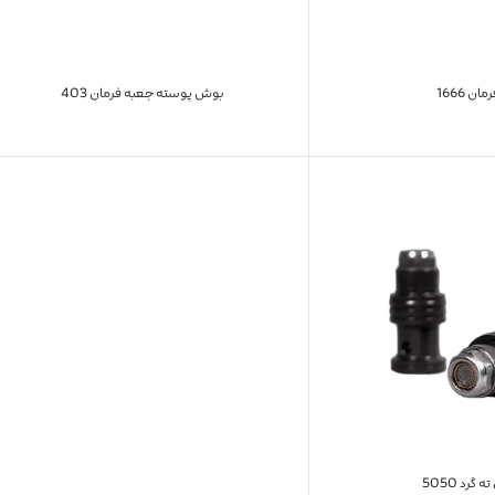
ان 1666
بوش پوسته جعبه فرمان 403
گرد 5050