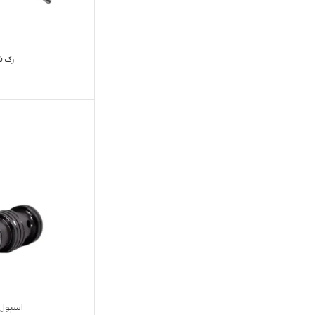
رک فرم
اسپول ته 