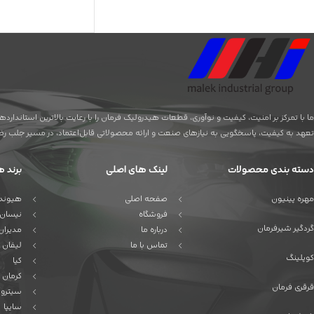
ما با تمرکز بر امنیت، کیفیت و نوآوری، قطعات هیدرولیک فرمان را با رعایت بالاترین استاندا
تعهد به کیفیت، پاسخگویی به نیازهای صنعت و ارائه محصولاتی قابل‌اعتماد، در مسیر جلب رضای
دسته بندی محصولات
لینک های اصلی
برند ه
مهره پینیون
صفحه اصلی
هیوندا
فروشگاه
نیسان
گردگیر شیرفرمان
درباره ما
مدیران
تماس با ما
لیفان
کوپلینگ
کیا
کرمان 
قرقری فرمان
سیترو
سایپا