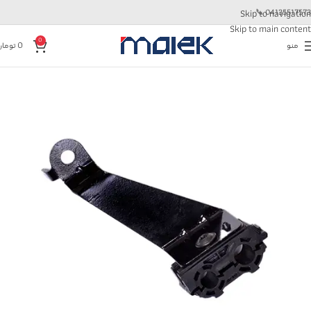
📞
04135517573
Skip to navigation
Skip to main content
0
منو
0
تومان