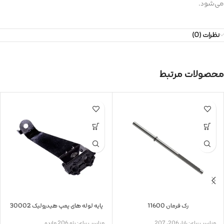
می‌شود.
نظرات (0)
محصولات مرتبط
رک فرمان 11600
پایه لوله های پمپ هیدرولیک 30002
مناسب برای: رانا، 206، 207
مناسب برای: پژو 206 ماندو