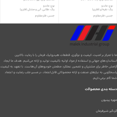
نوع: ماندو
نوع: ماندو
رنگ: نقره‌ای (فلزی)
رنگ: طلایی، آبی و مشکی (فلزی)
جنس: فلز مقاوم
جنس: فلز مقاوم
کاربرد: هدایت و انتقال حرکت فرمان
کاربرد: نگه‌داری لوله‌های پمپ هیدرولیک
نیاز به نصب حرفه‌ای: دارد
نیاز به نصب حرفه‌ای: دارد
تاریخ انقضا: ندارد
تاریخ انقضا: ندارد
ما با تمرکز بر امنیت، کیفیت و نوآوری، قطعات هیدرولیک فرمان را با رعایت بالاترین
استانداردهای جهانی و استفاده از مواد اولیه باکیفیت تولید و ارائه می‌کنیم. هدف ما ایجاد
آرامش خاطر برای مشتریان و تضمین عملکرد مطمئن خودروهای آن‌هاست. با تعهد به کیفیت،
پاسخگویی به نیازهای صنعت و ارائه محصولاتی قابل‌اعتماد، در مسیر جلب رضایت و اعتماد
شما گام برمی‌داریم.
دسته بندی محصولات
مهره پینیون
گردگیر شیرفرمان