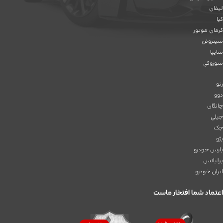
لیفان
کیا
کرمان موتور
سیتروئن
سایپا
سوزوکی
رنو
دوو
چانگان
جیلی
جک
پژو
پارس خودرو
برلیانس
ایران خودرو
اعتماد شما افتخار ماست