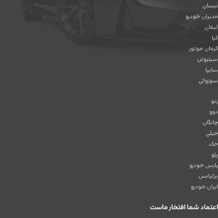
نیسان
مدیران خودرو
لیفان
کیا
کرمان موتور
سیتروئن
سایپا
سوزوکی
رنو
دوو
چانگان
جیلی
جک
پژو
پارس خودرو
برلیانس
ایران خودرو
اعتماد شما افتخار ماست