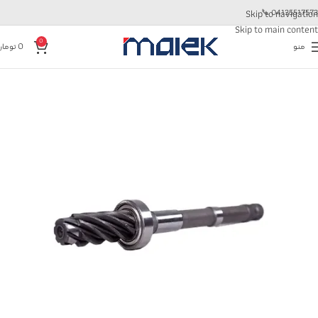
📞
04135517573
Skip to navigation
Skip to main content
0
منو
0
تومان