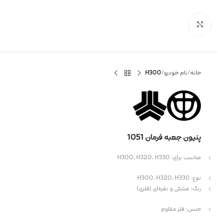
بزرگنمایی تصویر
خانه
نام خودرو
H300
پنیون جعبه فرمان 1051
مناسب برای: H300، H320، H330
نوع: H300، H320، H330
رنگ: مشکی و نقره‌ای (فلزی)
جنس: فلز مقاوم