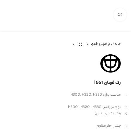
بزرگنمایی تصویر
خانه
نام خودرو
آردی
رک فرمان 1661
مناسب برای: H300، H320، H330
نوع: برلیانس H300 , H320 , H330
رنگ: نقره‌ای (فلزی)
جنس: فلز مقاوم