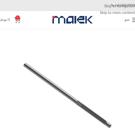
📞
04135517573
Skip to navigation
Skip to main content
0
منو
0
تومان