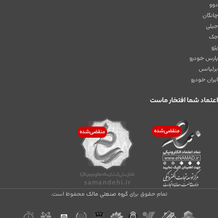
دوو
چانگان
جیلی
جک
پژو
پارس خودرو
برلیانس
ایران خودرو
اعتماد شما افتخار ماست
تمام حقوق برای
گروه صنعتی مالک
محفوظ است.