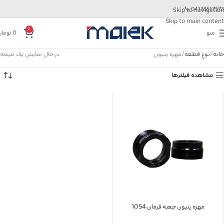
📞
04135517573
Skip to navigation
Skip to main content
0
منو
0
تومان
خانه
نوع قطعه
مهره پنیون
در حال نمایش یک نتیجه
مشاهده فیلترها
مهره پنیون جعبه فرمان 1054