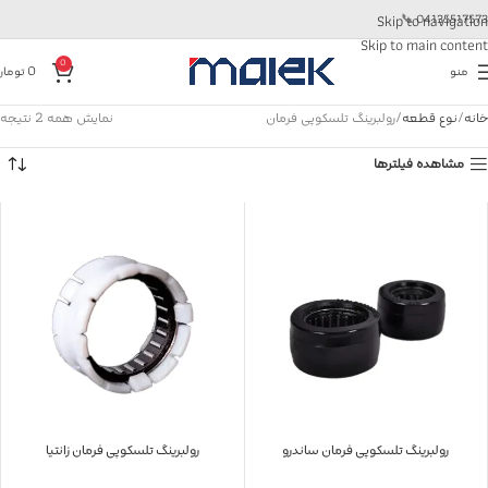
📞
04135517573
Skip to navigation
Skip to main content
0
منو
0
تومان
خانه
نوع قطعه
رولبرینگ تلسکوپی فرمان
نمایش همه 2 نتیجه
مشاهده فیلترها
رولبرینگ تلسکوپی فرمان ساندرو
رولبرینگ تلسکوپی فرمان زانتیا