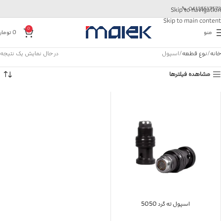
📞
04135517573
Skip to navigation
Skip to main content
0
منو
0
تومان
خانه
نوع قطعه
اسپول
در حال نمایش یک نتیجه
مشاهده فیلترها
اسپول ته گرد 5050