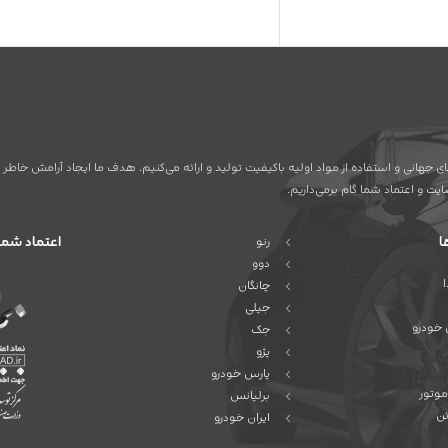
ردهای جهانی و استفاده از مواد اولیه باکیفیت تولید و ارائه می‌کنیم. هدف ما ایجاد آرامش خ
ت و اعتماد شما گام برمی‌داریم.
ا
اعتماد شما
رنو
دوو
چانگان
جیلی
 خودرو
جک
پژو
پارس خودرو
موتور
برلیانس
ئن
ایران خودرو