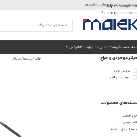
ه صنعتی مالک
مشاوره
تماس با ما
برندها
Skip to navigation
Skip to main content
حه نخست
فروشگاه
تماس با ما
درباره ما
کاتالوگ
وبلاگ
فیلتر موجودی و حراج
خانه
برندها
چانگان
فروش ویژه
موجود در انبار
دسته‌های محصولات
نوع قطعه
نام خودرو
دسته بندی نشده