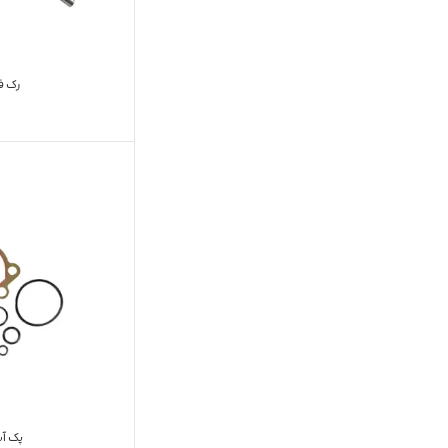
رک فرم
پک آب 