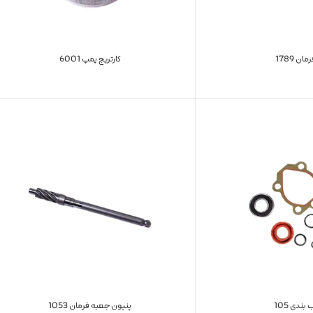
ان 1789
کارتریج پمپ 6001
بندی 105
پنیون جعبه فرمان 1053