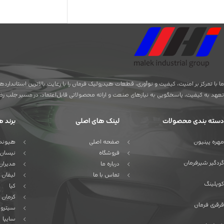
ما با تمرکز بر امنیت، کیفیت و نوآوری، قطعات هیدرولیک فرمان را با رعایت بالاترین استاندا
تعهد به کیفیت، پاسخگویی به نیازهای صنعت و ارائه محصولاتی قابل‌اعتماد، در مسیر جلب رضای
دسته بندی محصولات
لینک های اصلی
برند ه
مهره پینیون
صفحه اصلی
هیوندا
فروشگاه
نیسان
گردگیر شیرفرمان
درباره ما
مدیران
تماس با ما
لیفان
کوپلینگ
کیا
کرمان 
قرقری فرمان
سیترو
سایپا