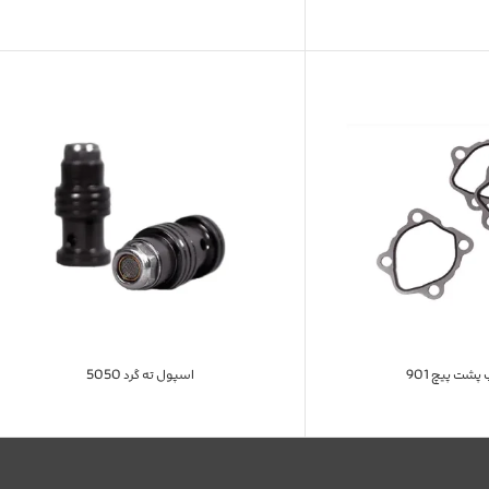
پشت پیچ 901
اسپول ته گرد 5050