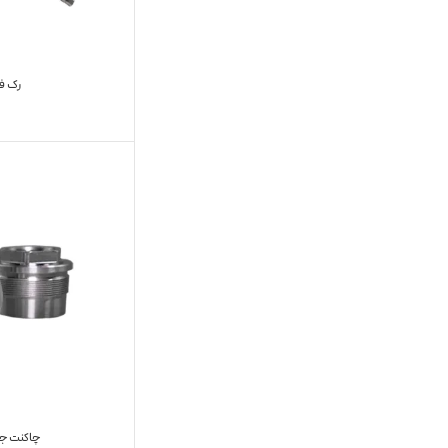
رک فرم
چاکنت جعب