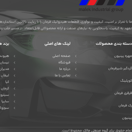
ما با تمرکز بر امنیت، کیفیت و نوآوری، قطعات هیدرولیک فرمان را با رعایت بالاترین استاندا
تعهد به کیفیت، پاسخگویی به نیازهای صنعت و ارائه محصولاتی قابل‌اعتماد، در مسیر جلب رضای
دسته بندی محصولات
لینک های اصلی
برند ه
مهره پینیون
صفحه اصلی
هیوندا
فروشگاه
نیسان
گردگیر شیرفرمان
درباره ما
مدیران
تماس با ما
لیفان
کوپلینگ
کیا
کرمان 
قرقری فرمان
سیترو
سایپا
رک فرمان
سوزوک
پینیون
تمام حقوق برای
گروه صنعتی مالک
محفوظ است.