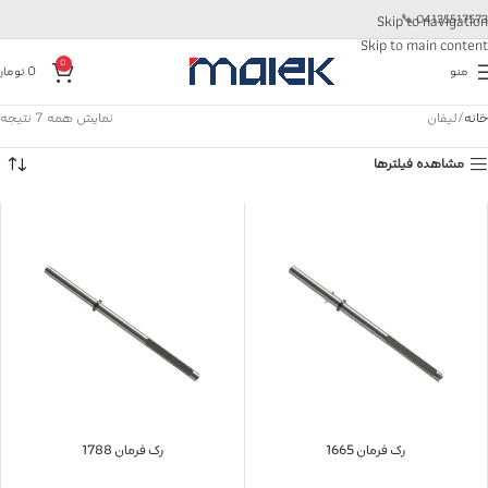
📞
04135517573
Skip to navigation
Skip to main content
0
منو
0
تومان
خانه
لیفان
نمایش همه 7 نتیجه
مشاهده فیلترها
رک فرمان 1665
رک فرمان 1788