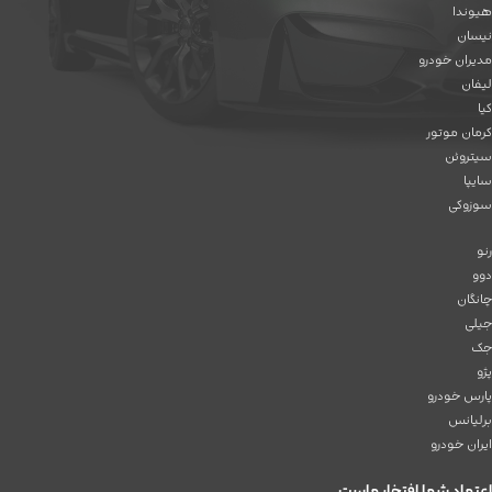
هیوندا
نیسان
مدیران خودرو
لیفان
کیا
کرمان موتور
سیتروئن
سایپا
سوزوکی
رنو
دوو
چانگان
جیلی
جک
پژو
پارس خودرو
برلیانس
ایران خودرو
اعتماد شما افتخار ماست