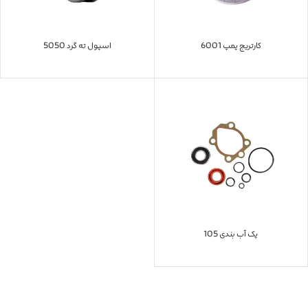
کارتریج پمپ 6001
اسپول ته گرد 5050
پک آب بندی 105