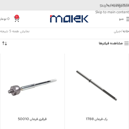
📞
04135517573
Skip to navigation
Skip to main content
0
منو
0
تومان
خانه
جیلی
نمایش همه 5 نتیجه
مشاهده فیلترها
رک فرمان 1788
قرقری فرمان 50010