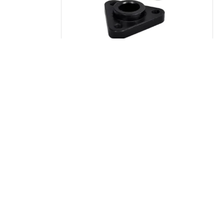
کوبلینگ فولی پمپ هیدرولیک 8001