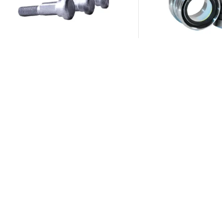
عبه فرمان 653
پیچ چهار شاخ 2004