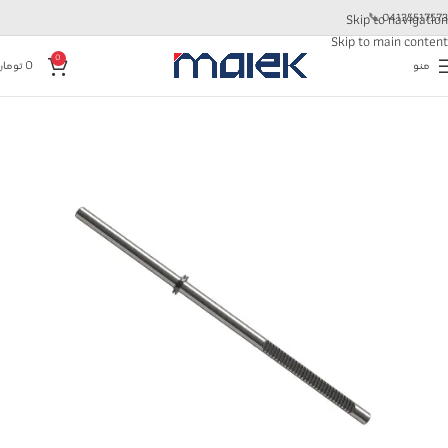
📞
04135517573
Skip to navigation
Skip to main content
0
منو
0
تومان