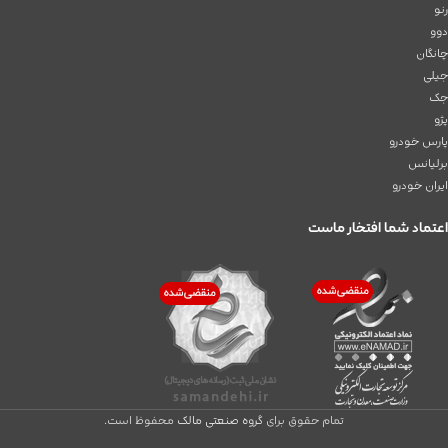
رنو
دوو
چانگان
جیلی
جک
پژو
پارس خودرو
برلیانس
ایران خودرو
اعتماد شما افتخار ماست
تمام حقوق برای
گروه صنعتی مالک
محفوظ است.