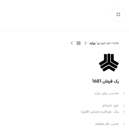
بزرگنمایی تصویر
خانه
نام خودرو
پراید
رک فرمان 1681
مناسب برای: پراید
نوع: شیبائو
رنگ: نقره‌ای و مشکی (فلزی)
جنس: فلز مقاوم