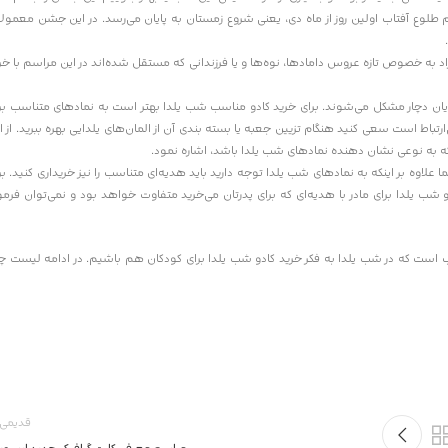
م طلوع آفتاب اولین روز از ماه دی، یعنی شروع زمستان به پایان می‌رسد. در این جشن معمولا 
د به خصوص تازه عروس دامادها، نوه‌ها و یا فرزندانی که مستقل شده‌اند در این مراسم با خر
قایان دچار مشکل می‌شوند. برای خرید کادو مناسب شب یلدا بهتر است به نمادهای متناسب بر
ارتباط است سعی کنید هنگام تزیین جعبه یا بسته بندی آن از المان‌های یلدایی بهره ببرید. از ا
ی که به نوعی نشان دهنده نمادهای شب یلدا باشد، اشاره نمود.
وه بر اینکه به نمادهای شب یلدا توجه دارید باید هدیه‌ای متناسب را نیز خریداری کنید. بر
 یلدا برای مادر با هدیه‌ای که برای پدرتان می‌خرید متفاوت خواهد بود و نمی‌توان فرم
 است که در شب یلدا به فکر خرید کادو شب یلدا برای کودکان هم باشیم. در ادامه لیست چ
قدیمی 