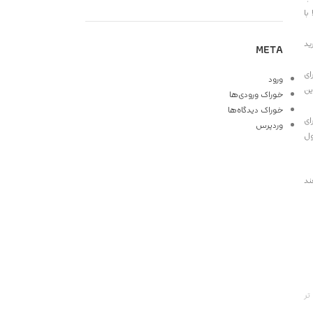
با
ید
META
ای
ورود
ین
خوراک ورودی‌ها
خوراک دیدگاه‌ها
ای
وردپرس
ول
ند
تر