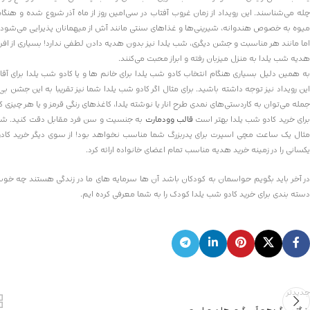
چله می‌شناسند. این رویداد از زمان غروب آفتاب در سی‌امین روز از ماه آذر شروع شده و هنگا
میوه به خصوص هندوانه، شیرینی‌ها و غذاهای سنتی مانند آش از میهمانان پذیرایی می‌شود.
اما مانند هر مناسبت و جشن دیگری، شب یلدا نیز بدون هدیه دادن لطفی ندارد! بسیاری از افرا
هدیه شب یلدا به منزل میزبان رفته و ابراز محبت می‌کنند.
به همین دلیل بسیاری هنگام انتخاب کادو شب یلدا برای خانم ها و یا کادو شب یلدا برای آ
این رویداد نیز توجه داشته باشید. برای مثال اگر کادو شب یلدا شما نیز تقریبا به این جشن بی‌
جمله می‌توان به کاردستی‌های نمدی طرح انار یا نوشته یلدا، کاغذهای رنگی قرمز و یا هر چیز
رای خرید کادو شب یلدا بهتر است
قالب وودمارت
به جنسیت و سن فرد مقابل دقت کنید. شما علا
مثال یک ساعت مچی اسپرت برای پدربزرگ شما مناسب نخواهد بود! از سوی دیگر خرید کادو شب
یکسانی را در زمینه خرید هدیه مناسب تمام اعضای خانواده ارائه کرد.
در آخر باید بگویم حواسمان به کودکان باشد آن ها سرمایه های ما در زندگی هستند چه خوب
دسته بندی برای خرید کادو شب یلدا کودک را به شما معرفی کرده ایم.
جدیدتر